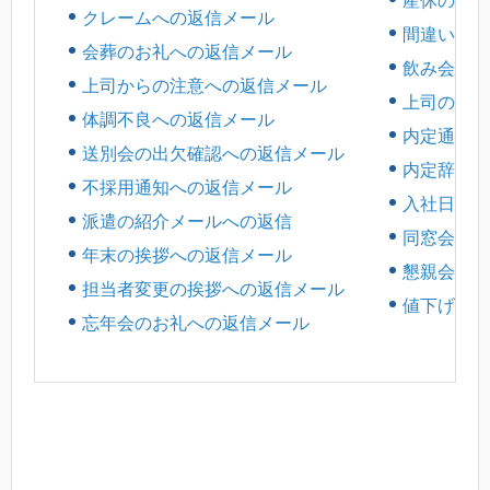
産休の挨拶
クレームへの返信メール
間違い指摘
会葬のお礼への返信メール
飲み会の出
上司からの注意への返信メール
上司のねぎ
体調不良への返信メール
内定通知へ
送別会の出欠確認への返信メール
内定辞退へ
不採用通知への返信メール
入社日の通
派遣の紹介メールへの返信
同窓会の出
年末の挨拶への返信メール
懇親会の出
担当者変更の挨拶への返信メール
値下げ交渉
忘年会のお礼への返信メール