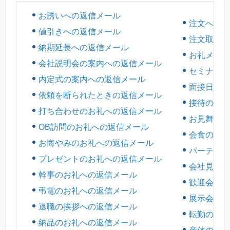
お誘いへの返信メール
注文への返
値引きへの返信メール
注文取消し
納期延長への返信メール
お礼メール
会社説明会の案内への返信メール
セミナー講
内定式の案内への返信メール
面接日程の
依頼を断られたときの返信メール
接待のお礼
打ち合わせのお礼への返信メール
お見舞いの
OB訪問のお礼への返信メール
会食のお礼
お悔やみのお礼への返信メール
パーティの
プレゼントのお礼への返信メール
会社見学・
幹事のお礼への返信メール
歓迎会のお
弔電のお礼への返信メール
展示会のお
退職の挨拶への返信メール
転勤のお礼
納品のお礼への返信メール