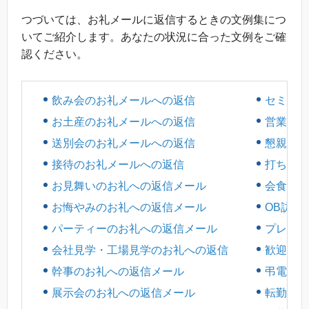
つづいては、お礼メールに返信するときの文例集につ
いてご紹介します。あなたの状況に合った文例をご確
認ください。
飲み会のお礼メールへの返信
セミナー
お土産のお礼メールへの返信
営業のお
送別会のお礼メールへの返信
懇親会の
接待のお礼メールへの返信
打ち合わ
お見舞いのお礼への返信メール
会食のお
お悔やみのお礼への返信メール
OB訪問
パーティーのお礼への返信メール
プレゼン
会社見学・工場見学のお礼への返信
歓迎会の
幹事のお礼への返信メール
弔電のお
展示会のお礼への返信メール
転勤のお