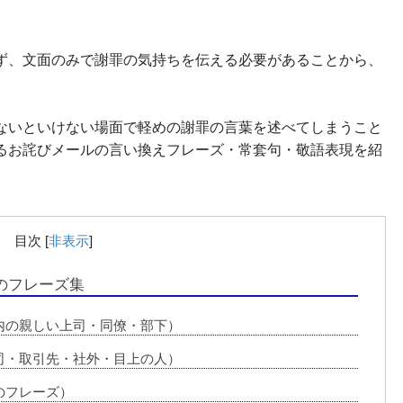
ず、文面のみで謝罪の気持ちを伝える必要があることから、
ないといけない場面で軽めの謝罪の言葉を述べてしまうこと
るお詫びメールの言い換えフレーズ・常套句・敬語表現を紹
目次
[
非表示
]
のフレーズ集
内の親しい上司・同僚・部下）
司・取引先・社外・目上の人）
のフレーズ）