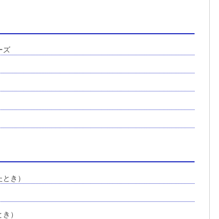
ーズ
たとき）
とき）