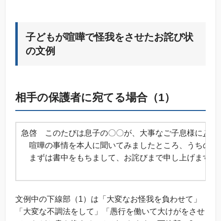
子どもが喧嘩で怪我をさせたお詫び状
の文例
相手の保護者に宛てる場合（1）
急啓 このたびは息子の〇〇が、大事なご子息様に
とん
喧嘩の事情を本人に聞いてみましたところ、うちの子
まずは書中をもちまして、お詫びまで申し上げます。
草
文例中の下線部（1）は「大変なお怪我を負わせて」
「大変な不調法をして」「愚行を働いて大けがをさせ