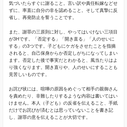
気づいたらすぐに謝ること。言い訳や責任転嫁などせ
ずに、率直に自分の非を認めること。そして真摯に反
省し、再発防止を誓うことです。
また、謝罪の三原則に対し、やってはいけない三項目
が3Hです。「否定する」「開き直る」「人のせいに
する」の3つです。子どもにケガをさせたことを指摘
されると、自己保身からか否定しがちになってしまい
ます。否定した後で事実だとわかると、風当たりはよ
り強くなります。開き直りや、人のせいにすることも
見苦しいものです。
お詫び状には、喧嘩の原因をめぐって相手の親御さん
を責めたり、非難したりするような内容は書いてはい
けません。本人（子ども）の反省を伝えること、手紙
だけでお詫びが済むとは思っていないことを書き記
し、謝罪の意を伝えることが大切です。