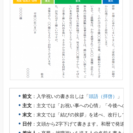
前文
：入学祝いの書き出しは「
頭語（拝啓）
」「
時
主文
：主文では「お祝い事への心情」「今後への期
末文
：末文では「結びの挨拶」を述べ、改行して右
日付
：文頭から2字下げて書きます。和暦で発送年