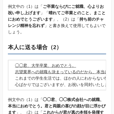
例文中の（1）は「
ご卒業ならびにご就職、心よりお
祝い申し上げます
」「
晴れてご卒業とのこと、まこと
におめでとうございます
」、（2）は「
持ち前のチャ
レンジ精神を忘れず
」と書き換えて使用してもよいで
しょう。
本人に送る場合（2）
◯◯君、大学卒業、おめでとう。
志望業界への就職も決まっているのだから、本当によ
これまでの学生生活では、ほかの人にわからない悩みや
心ばかりではございますが、お祝いを同封いたします
例文中の（1）は「
◯◯君、◯◯株式会社への就職、
本当におめでとう。君と両親の喜びの顔が目に浮かび
ます
」、（2）は「
これからが君が真の本領を発揮す