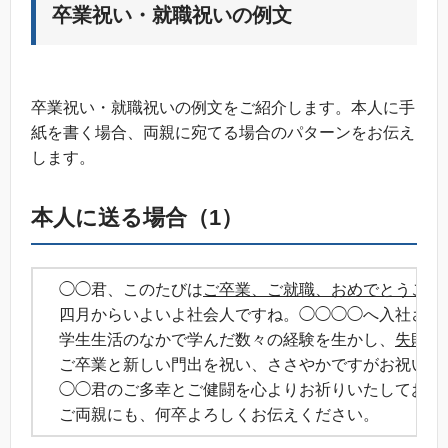
卒業祝い・就職祝いの例文
卒業祝い・就職祝いの例文をご紹介します。本人に手
紙を書く場合、両親に宛てる場合のパターンをお伝え
します。
本人に送る場合（1）
◯◯君、このたびは
ご卒業、ご就職、おめでとうござ
四月からいよいよ社会人ですね。◯◯◯◯へ入社される
学生生活のなかで学んだ数々の経験を生かし、
失敗を
ご卒業と新しい門出を祝い、ささやかですがお祝いの
◯◯君のご多幸とご健闘を心よりお祈りいたしており
ご両親にも、何卒よろしくお伝えください。