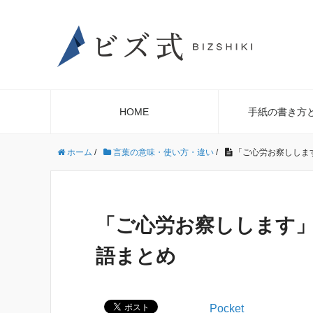
HOME
手紙の書き方
ホーム
/
言葉の意味・使い方・違い
/
「ご心労お察ししま
「ご心労お察しします
語まとめ
Pocket