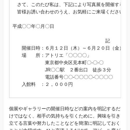
さて、このたび私は、下記により写真展を開催する運び
皆様お誘い合わせのうえ、お気軽にご来場くださいま
敬
平成〇〇年〇月〇日
〇〇
記
開催日時：６月１２日（木）～６月２０日（金） 
場 所：アトリエ「〇〇〇〇」
東京都中央区見本町〇-〇-〇
JR〇〇駅 ２番出口 徒歩３分
電話番号〇〇-〇〇〇〇-〇〇〇〇
入館料 ：２，０００円
以
個展やギャラリーの開催日時などの案内を明記するだ
けではなく、相手の気持ちを引くために、興味を引き
立てる言葉や努力したことなどを簡潔に明記しておく