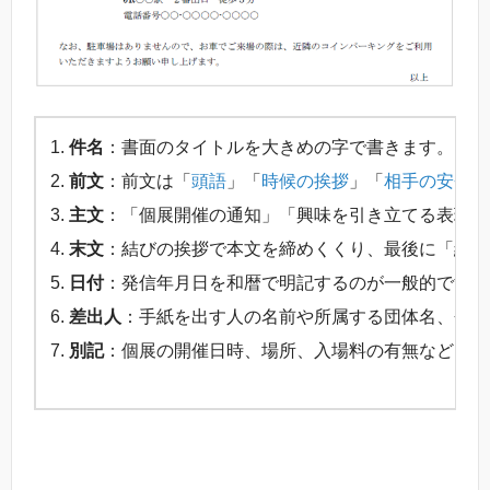
件名
：書面のタイトルを大きめの字で書きます。「写
前文
：前文は「
頭語
」「
時候の挨拶
」「
相手の安否を
主文
：「個展開催の通知」「興味を引き立てる表現」
末文
：結びの挨拶で本文を締めくくり、最後に「結語
日付
：発信年月日を和暦で明記するのが一般的です。
差出人
：手紙を出す人の名前や所属する団体名、会社
別記
：個展の開催日時、場所、入場料の有無などを書