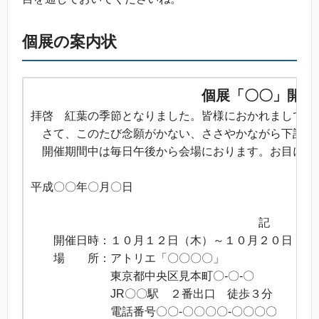
個展の案内状
個展「〇〇」開催
拝啓 紅葉の季節となりました。皆様におかれましては
さて、このたび念願がかない、ささやかながら下記のと
開催期間中は毎日午後から会場におります。お目にか
敬
平成〇〇年〇月〇日
〇〇
記
開催日時：１０月１２日（木）～１０月２０日（金
場 所：アトリエ「〇〇〇〇」
東京都中央区見本町〇-〇-〇
JR〇〇駅 ２番出口 徒歩３分
電話番号〇〇-〇〇〇〇-〇〇〇〇