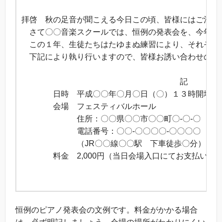
拝啓 秋の足音が聞こえる今日この頃、皆様にはご清祥
さて〇〇音楽スクールでは、恒例の発表会を、今年も
この１年、生徒たちはたゆまぬ練習により、それぞれの
下記により執り行いますので、皆様お誘い合わせのう
敬
記
日時 平成〇〇年〇月〇日（〇）１３時開場 
会場 フェスティバルホール
住所：〇〇県〇〇市〇〇町〇-〇-〇
電話番号：〇〇-〇〇〇〇-〇〇〇〇
（JR〇〇線〇〇駅 下車徒歩〇分）
料金 2,000円（当日会場入口にてお支払いく
以
恒例のピアノ発表会の文例です。料金がかかる場合