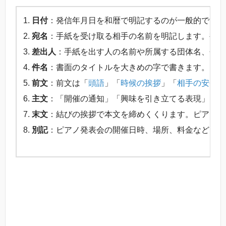
日付
：発信年月日を和暦で明記するのが一般的です。
宛名
：手紙を受け取る相手の名前を明記します。複数
差出人
：手紙を出す人の名前や所属する団体名、会社
件名
：書面のタイトルを大きめの字で書きます。「ピ
前文
：前文は「
頭語
」「
時候の挨拶
」「
相手の安否を
主文
：「開催の通知」「興味を引き立てる表現」を書
末文
：結びの挨拶で本文を締めくくります。ピアノ発
別記
：ピアノ発表会の開催日時、場所、料金などを書