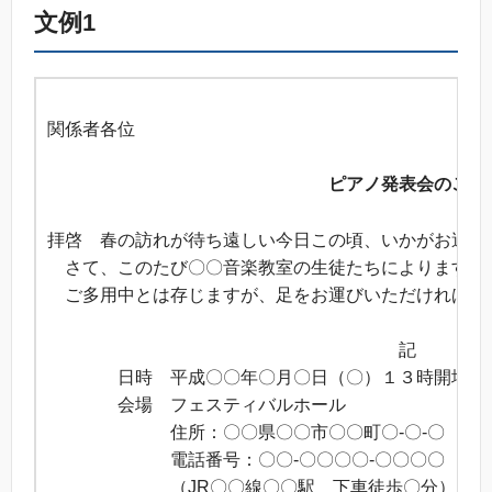
文例1
平成〇〇年
関係者各位
〇〇音
ピアノ発表会のご案
拝啓 春の訪れが待ち遠しい今日この頃、いかがお過ご
さて、このたび〇〇音楽教室の生徒たちによりますピア
ご多用中とは存じますが、足をお運びいただければ幸
敬
記
日時 平成〇〇年〇月〇日（〇）１３時開場 
会場 フェスティバルホール
住所：〇〇県〇〇市〇〇町〇-〇-〇
電話番号：〇〇-〇〇〇〇-〇〇〇〇
（JR〇〇線〇〇駅 下車徒歩〇分）