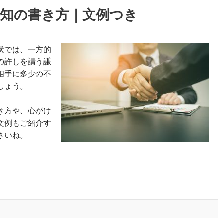
通知の書き方｜文例つき
状では、一方的
の許しを請う謙
相手に多少の不
しょう。
き方や、心がけ
文例もご紹介す
さいね。