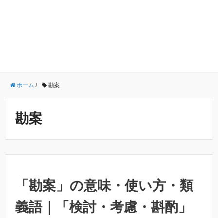
ホーム
/
勘案
勘案
「勘案」の意味・使い方・類
義語｜「検討・考慮・斟酌」